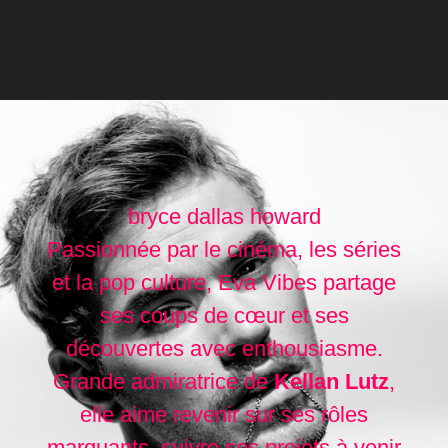
bryce dallas howard
Passionnée par le cinéma, les séries
et la pop culture, Eva Vibes partage
ses coups de cœur et ses
découvertes avec enthousiasme.
Grande admiratrice de
Kellan Lutz
,
elle aime revenir sur ses rôles
marquants, suivre ses projets à venir