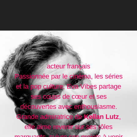
acteur français
Passionnée par le cinéma, les séries
et la pop culture, Eva Vibes partage
ses coups de cœur et ses
découvertes avec enthousiasme.
Grande admiratrice de
Kellan Lutz
,
elle aime revenir sur ses rôles
marquants, suivre ses projets à venir