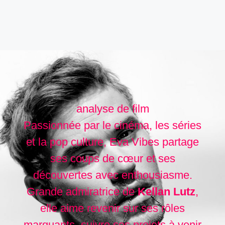
analyse de film
Passionnée par le cinéma, les séries
et la pop culture, Eva Vibes partage
ses coups de cœur et ses
découvertes avec enthousiasme.
Grande admiratrice de
Kellan Lutz
,
elle aime revenir sur ses rôles
marquants, suivre ses projets à venir