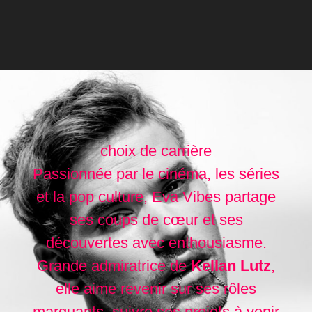
choix de carrière
Passionnée par le cinéma, les séries
et la pop culture, Eva Vibes partage
ses coups de cœur et ses
découvertes avec enthousiasme.
Grande admiratrice de
Kellan Lutz
,
elle aime revenir sur ses rôles
marquants, suivre ses projets à venir