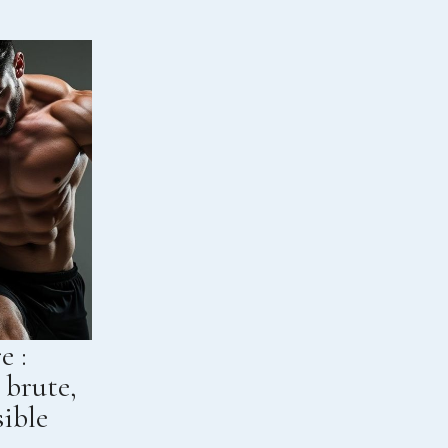
e :
 brute,
sible