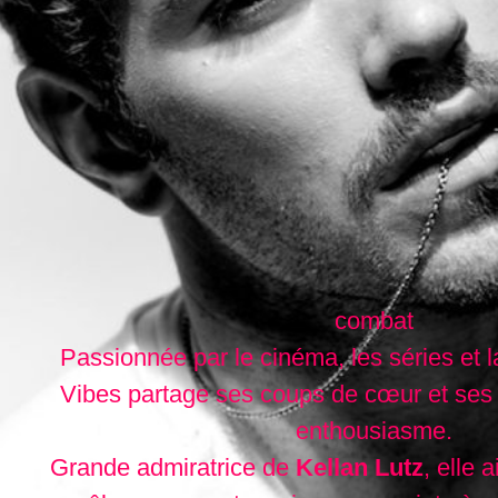
combat
Passionnée par le cinéma, les séries et l
Vibes partage ses coups de cœur et ses
enthousiasme.
Grande admiratrice de
Kellan Lutz
, elle 