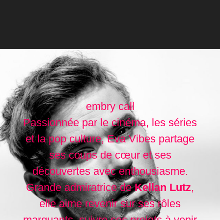
embry call
Passionnée par le cinéma, les séries
et la pop culture, Eva Vibes partage
ses coups de cœur et ses
découvertes avec enthousiasme.
Grande admiratrice de
Kellan Lutz
,
elle aime revenir sur ses rôles
marquants, suivre ses projets à venir