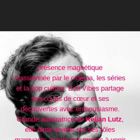
présence magnétique
Passionnée par le cinéma, les séries
et la pop culture, Eva Vibes partage
ses coups de cœur et ses
découvertes avec enthousiasme.
Grande admiratrice de
Kellan Lutz
,
elle aime revenir sur ses rôles
marquants, suivre ses projets à venir