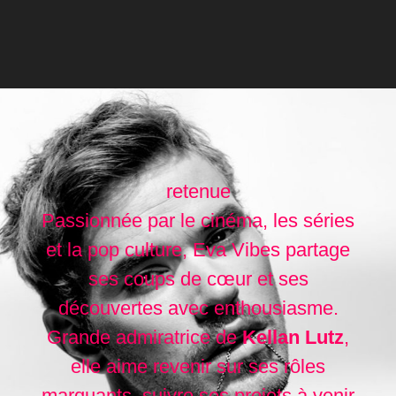
retenue
Passionnée par le cinéma, les séries
et la pop culture, Eva Vibes partage
ses coups de cœur et ses
découvertes avec enthousiasme.
Grande admiratrice de
Kellan Lutz
,
elle aime revenir sur ses rôles
marquants, suivre ses projets à venir